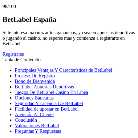
98
/
100
BetLabel España
Si te interesa maximizar tus ganancias, ya sea en apuestas deportivas
o jugando al casino, no esperes más y comienza a registrarte en
BetLabel.
Registrarse
Tabla de Contenido
Principales Ventajas Y Características de BetLabel
Proceso De Registro
Bono de Bienvenida
BetLabel Apuestas Deportivas
Juegos De BetLabel Casino En Línea
Opciones Bancarias
Seguridad Y Licencia De BetLabel
Facilidad de apostar en BetLabel
Atención Al Cliente
Conclusión
Valoraciones BetLabel
Preguntas Y Respuestas