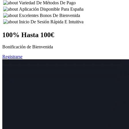
Variedad De Métodos De Pago
Aplicación Disponible Para España
Excelentes Bonos De Bienvenida
Inicio De Sesión Rápida E Intuitiva
100% Hasta 100€
Bonificación de Bienvenida
Registrarse