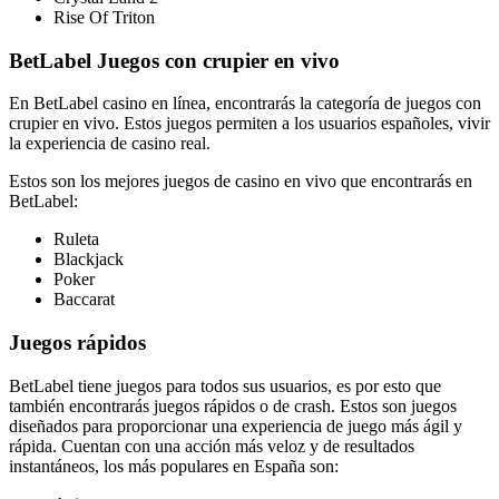
Rise Of Triton
BetLabel Juegos con crupier en vivo
En BetLabel casino en línea, encontrarás la categoría de juegos con
crupier en vivo. Estos juegos permiten a los usuarios españoles, vivir
la experiencia de casino real.
Estos son los mejores juegos de casino en vivo que encontrarás en
BetLabel:
Ruleta
Blackjack
Poker
Baccarat
Juegos rápidos
BetLabel tiene juegos para todos sus usuarios, es por esto que
también encontrarás juegos rápidos o de crash. Estos son juegos
diseñados para proporcionar una experiencia de juego más ágil y
rápida. Cuentan con una acción más veloz y de resultados
instantáneos, los más populares en España son: