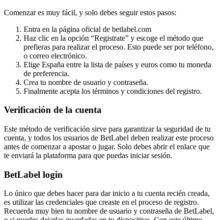
Comenzar es muy fácil, y solo debes seguir estos pasos:
Entra en la página oficial de betlabel.com
Haz clic en la opción “Registrate” y escoge el método que
prefieras para realizar el proceso. Esto puede ser por teléfono,
o correo electrónico.
Elige España entre la lista de países y euros como tu moneda
de preferencia.
Crea tu nombre de usuario y contraseña.
Finalmente acepta los términos y condiciones del registro.
Verificación de la cuenta
Este método de verificación sirve para garantizar la seguridad de tu
cuenta, y todos los usuarios de BetLabel deben realizar este proceso
antes de comenzar a apostar o jugar. Solo debes abrir el enlace que
te enviará la plataforma para que puedas iniciar sesión.
BetLabel login
Lo único que debes hacer para dar inicio a tu cuenta recién creada,
es utilizar las credenciales que creaste en el proceso de registro.
Recuerda muy bien tu nombre de usuario y contraseña de BetLabel,
o si puedes dejarlas guardadas en tu dispositivo. Con este último