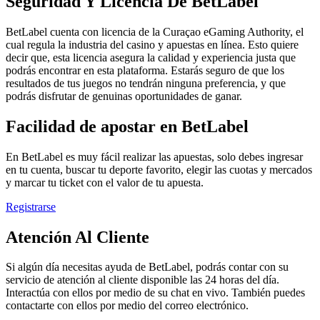
Seguridad Y Licencia De BetLabel
BetLabel cuenta con licencia de la Curaçao eGaming Authority, el
cual regula la industria del casino y apuestas en línea. Esto quiere
decir que, esta licencia asegura la calidad y experiencia justa que
podrás encontrar en esta plataforma. Estarás seguro de que los
resultados de tus juegos no tendrán ninguna preferencia, y que
podrás disfrutar de genuinas oportunidades de ganar.
Facilidad de apostar en BetLabel
En BetLabel es muy fácil realizar las apuestas, solo debes ingresar
en tu cuenta, buscar tu deporte favorito, elegir las cuotas y mercados
y marcar tu ticket con el valor de tu apuesta.
Registrarse
Atención Al Cliente
Si algún día necesitas ayuda de BetLabel, podrás contar con su
servicio de atención al cliente disponible las 24 horas del día.
Interactúa con ellos por medio de su chat en vivo. También puedes
contactarte con ellos por medio del correo electrónico.