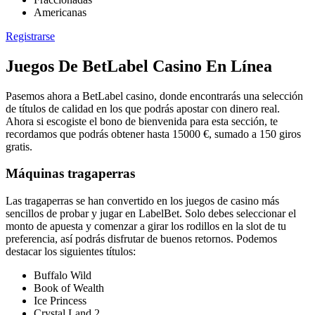
Americanas
Registrarse
Juegos De BetLabel Casino En Línea
Pasemos ahora a BetLabel casino, donde encontrarás una selección
de títulos de calidad en los que podrás apostar con dinero real.
Ahora si escogiste el bono de bienvenida para esta sección, te
recordamos que podrás obtener hasta 15000 €, sumado a 150 giros
gratis.
Máquinas tragaperras
Las tragaperras se han convertido en los juegos de casino más
sencillos de probar y jugar en LabelBet. Solo debes seleccionar el
monto de apuesta y comenzar a girar los rodillos en la slot de tu
preferencia, así podrás disfrutar de buenos retornos. Podemos
destacar los siguientes títulos:
Buffalo Wild
Book of Wealth
Ice Princess
Crystal Land 2