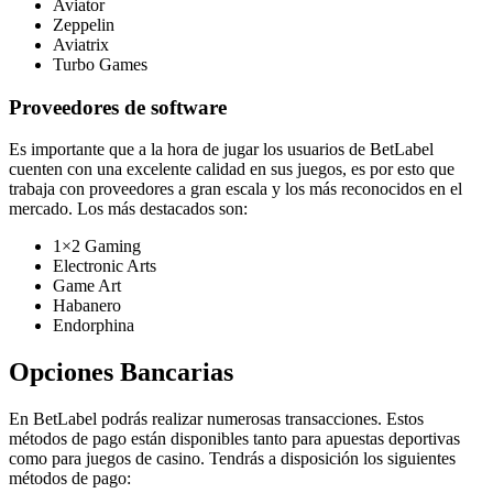
Aviator
Zeppelin
Aviatrix
Turbo Games
Proveedores de software
Es importante que a la hora de jugar los usuarios de BetLabel
cuenten con una excelente calidad en sus juegos, es por esto que
trabaja con proveedores a gran escala y los más reconocidos en el
mercado. Los más destacados son:
1×2 Gaming
Electronic Arts
Game Art
Habanero
Endorphina
Opciones Bancarias
En BetLabel podrás realizar numerosas transacciones. Estos
métodos de pago están disponibles tanto para apuestas deportivas
como para juegos de casino. Tendrás a disposición los siguientes
métodos de pago: