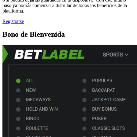
paso ya podrás comenzar a disfrutar de todos los beneficios de la
plataforma.
Registrarse
Bono de Bienvenida