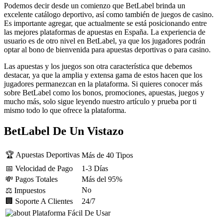
Podemos decir desde un comienzo que BetLabel brinda un
excelente catálogo deportivo, así como también de juegos de casino.
Es importante agregar, que actualmente se está posicionando entre
las mejores plataformas de apuestas en España. La experiencia de
usuario es de otro nivel en BetLabel, ya que los jugadores podrán
optar al bono de bienvenida para apuestas deportivas o para casino.
Las apuestas y los juegos son otra característica que debemos
destacar, ya que la amplia y extensa gama de estos hacen que los
jugadores permanezcan en la plataforma. Si quieres conocer más
sobre BetLabel como los bonos, promociones, apuestas, juegos y
mucho más, solo sigue leyendo nuestro artículo y prueba por ti
mismo todo lo que ofrece la plataforma.
BetLabel De Un Vistazo
🏆 Apuestas Deportivas
Más de 40 Tipos
📅 Velocidad de Pago
1-3 Días
💸 Pagos Totales
Más del 95%
No
⚖️ Impuestos
🏢 Soporte A Clientes
24/7
Plataforma Fácil De Usar